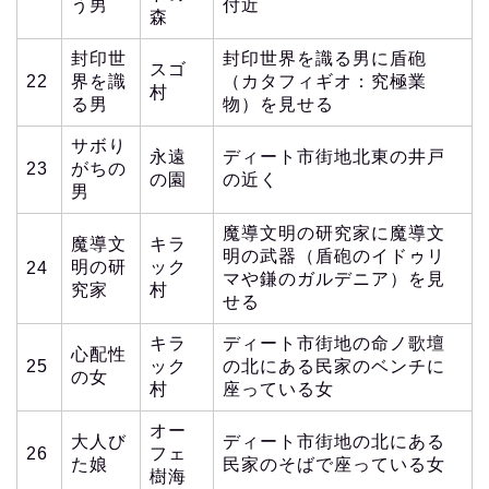
う男
付近
森
封印世
封印世界を識る男に盾砲
スゴ
22
界を識
（カタフィギオ：究極業
村
る男
物）を見せる
サボり
永遠
ディート市街地北東の井戸
23
がちの
の園
の近く
男
魔導文明の研究家に魔導文
魔導文
キラ
明の武器（盾砲のイドゥリ
明の研
ック
24
マや鎌のガルデニア）を見
究家
村
せる
キラ
ディート市街地の命ノ歌壇
心配性
25
ック
の北にある民家のベンチに
の女
村
座っている女
オー
大人び
ディート市街地の北にある
26
フェ
た娘
民家のそばで座っている女
樹海