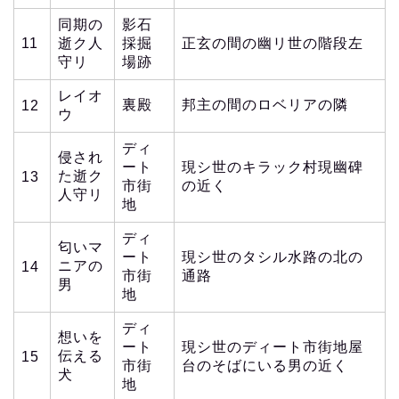
同期の
影石
11
逝ク人
採掘
正玄の間の幽リ世の階段左
守リ
場跡
レイオ
裏殿
邦主の間のロベリアの隣
12
ウ
ディ
侵され
ート
現シ世のキラック村現幽碑
た逝ク
13
市街
の近く
人守リ
地
ディ
匂いマ
ート
現シ世のタシル水路の北の
ニアの
14
市街
通路
男
地
ディ
想いを
ート
現シ世のディート市街地屋
伝える
15
市街
台のそばにいる男の近く
犬
地