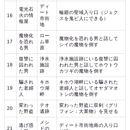
ディ
電光石
ート
輪廻の聖域入り口（ジェク
火の情
16
市街
スを鬼ビ人にできる）
報屋
地
魔物化
ロー
魔物化を恐れる男と話して
17
を恐れ
ム草
シイの魔物を倒す
る男
原
復讐に
浄水
浄水施設跡にいる復讐に囚
18
囚われ
施設
われた男と話してホウトウ
た男
跡
カツギの魔物を倒す
騙され
キホ
キホウ湖畔にいる騙された
19
た老婦
ウ湖
老婦人と話してオヤダマオ
人
畔
トシの魔物を倒す
変わっ
テオ
変わった野盗に双剣（グリ
20
た野盗
遺跡
フォン：大業物）を見せる
メシ
逃げ惑
ディート市街地南の入り口
21
ドの