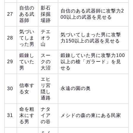
自信の
影石
自信のある武器師に攻撃力2
27
ある武
採掘
00以上の武器を見せる
器師
場跡
気づい
テエ
気づいてしまった男に攻撃
28
てしま
オラ
力150以上の武器を見せる
った男
山
鍛錬し
スー
鍛錬していた男に攻撃力100
29
ていた
クの
以上の槍「ガラード」を見
男
大沼
せる
エヒ
信奉す
リ宮
永遠の園の奥
30
る女
隠し
通路
命を粗
ナタ
31
末にす
イア
メシドの森の東にある民家
る男
の谷
ミノ