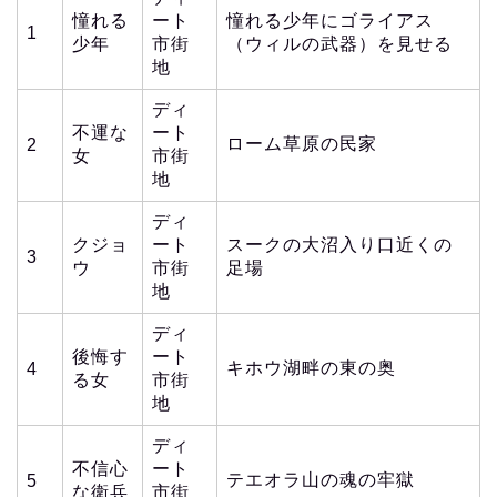
憧れる
ート
憧れる少年にゴライアス
1
少年
市街
（ウィルの武器）を見せる
地
ディ
不運な
ート
ローム草原の民家
2
女
市街
地
ディ
クジョ
ート
スークの大沼入り口近くの
3
ウ
市街
足場
地
ディ
後悔す
ート
キホウ湖畔の東の奥
4
る女
市街
地
ディ
不信心
ート
テエオラ山の魂の牢獄
5
な衛兵
市街