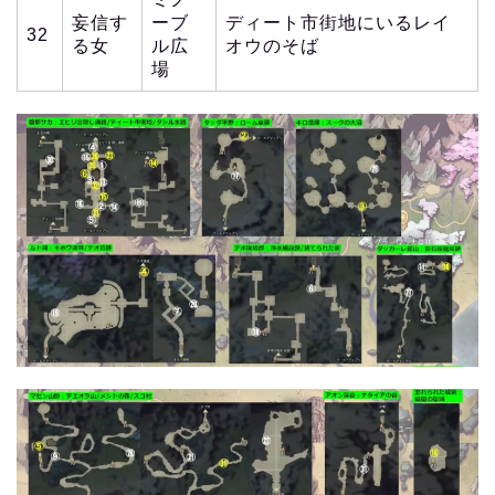
妄信す
ーブ
ディート市街地にいるレイ
32
る女
ル広
オウのそば
場