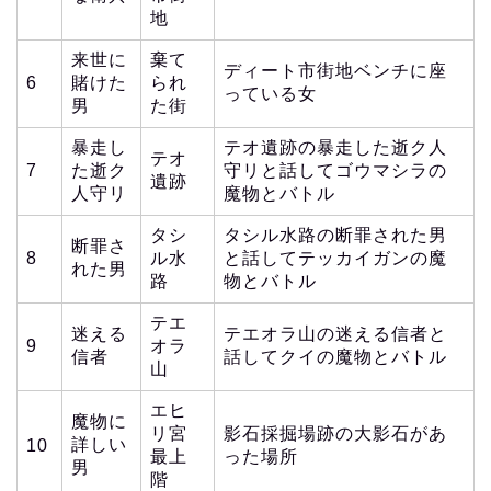
地
来世に
棄て
ディート市街地ベンチに座
6
賭けた
られ
っている女
男
た街
暴走し
テオ遺跡の暴走した逝ク人
テオ
7
た逝ク
守リと話してゴウマシラの
遺跡
人守リ
魔物とバトル
タシ
タシル水路の断罪された男
断罪さ
8
ル水
と話してテッカイガンの魔
れた男
路
物とバトル
テエ
迷える
テエオラ山の迷える信者と
9
オラ
信者
話してクイの魔物とバトル
山
エヒ
魔物に
リ宮
影石採掘場跡の大影石があ
詳しい
10
最上
った場所
男
階