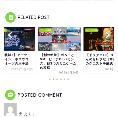
RELATED POST
ム攻略
ゲーム攻略
ゲーム攻略
黎の軌跡2】アーツ・
【創の軌跡】ポムっと、
【ドラクエ10】リー
ラグイン・ホロウコ
VM、ビーチDEバカン
んのセレブな日常の
・クオーツの入手法
ス、他3つのミニゲーム
のクエストを解説
の攻略
2022年11月25日
2021年5
2021年6月26日
POSTED COMMENT
鬼
より: