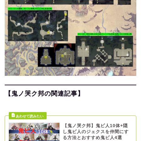
【鬼ノ哭ク邦の関連記事】
【鬼ノ哭ク邦】鬼ビ人10体+隠
し鬼ビ人のジェクスを仲間にす
る方法とおすすめ鬼ビ人4選