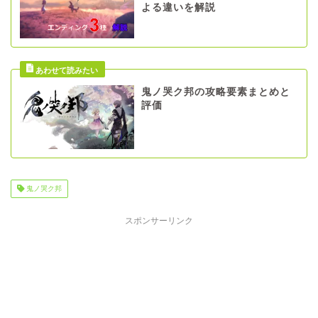
よる違いを解説
鬼ノ哭ク邦の攻略要素まとめと
評価
鬼ノ哭ク邦
スポンサーリンク