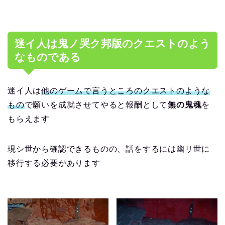
迷イ人は鬼ノ哭ク邦版のクエストのよう
なものである
迷イ人は
他のゲームで言うところのクエストのような
もの
で願いを成就させてやると報酬として
無の鬼魂
を
もらえます
現シ世から確認できるものの、話をするには幽リ世に
移行する必要があります