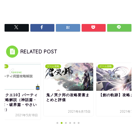
RELATED POST
ム攻略
ゲーム攻略
ゲーム攻略
ドラクエ10】パーティ
鬼ノ哭ク邦の攻略要素ま
【創の軌跡】攻略ま
盟攻略解説（神話篇・
とめと評価
幻篇・破界篇・やさい
銃士）
2021年6月15日
2021年7
2021年5月18日