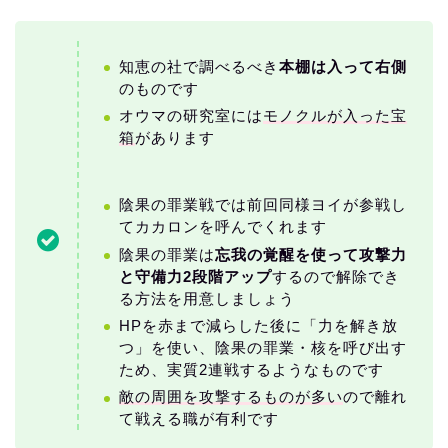
知恵の社で調べるべき
本棚は入って右側
のものです
オウマの研究室には
モノクルが入った宝
箱
があります
陰果の罪業戦では前回同様ヨイが参戦し
てカカロンを呼んでくれます
陰果の罪業は
忘我の覚醒を使って攻撃力
と守備力2段階アップ
するので解除でき
る方法を用意しましょう
HPを赤まで減らした後に「力を解き放
つ」を使い、陰果の罪業・核を呼び出す
ため、実質2連戦するようなものです
敵の周囲を攻撃するものが多い
ので離れ
て戦える職が有利です