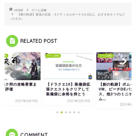
HOME
ゲーム攻略
【黎の軌跡】最強の武器・タクティカルボーナス4.0以上、おすすめキャラなど
（小ネタ）
RELATED POST
ム攻略
ゲーム攻略
ゲーム攻略
ノ哭ク邦の攻略要素ま
【ドラクエ10】装備袋拡
【創の軌跡】ポムっ
めと評価
張クエストをクリアして
VM、ビーチDEバカ
装備袋に余裕を持とう
ス、他3つのミニゲ
ム...
2021年6月15日
2021年5月29日
2021年6
COMMENT