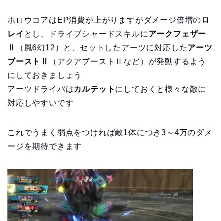
ホロウコアはEP消費が上がりますがダメージ倍増の
ロ
レイ
とし、ドライブシャードスキルに
アークフェザー
Ⅱ
（風6幻12）と、セットしたアーツに対応した
アーツ
ブーストⅡ
（アクアブーストⅡなど）が発動するよう
にしておきましょう
アーツドライバは
カルテット
にしておくと様々な敵に
対応しやすいです
これでうまく弱点をつければ敵1体につき3～4万のダメ
ージを期待できます