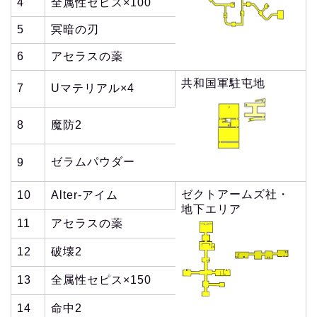
4
全属性セピス×100
5
冥暗の刃
6
アセラスの薬
共和国軍駐屯地
7
Uマテリアル×4
8
魔防2
ゼラムパウダー
9
ゼクトアームズ社・
10
Alter-アイム
地下エリア
11
アセラスの薬
12
破壊2
13
全属性セピス×150
14
命中2