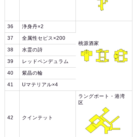
36
浄身丹×2
37
全属性セピス×200
桃源酒家
38
水霊の詩
39
レッドペンデュラム
40
紫晶の輪
41
Uマテリアル×4
ラングポート・港湾
区
42
クインテット