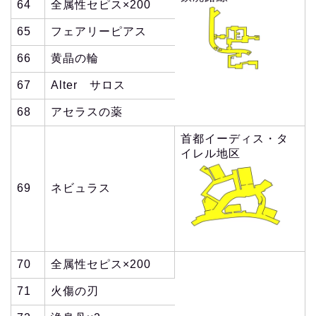
64
全属性セピス×200
65
フェアリーピアス
66
黄晶の輪
67
Alter サロス
68
アセラスの薬
首都イーディス・タ
イレル地区
69
ネビュラス
70
全属性セピス×200
71
火傷の刃