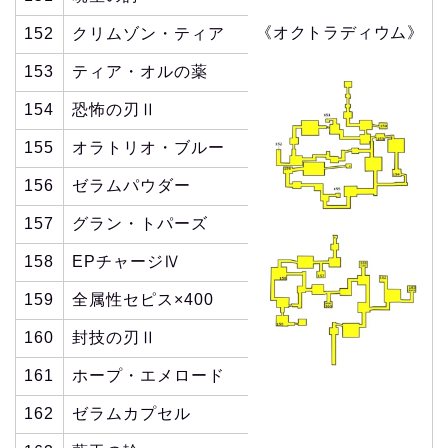
《オクトラディウム》
152
クリムゾン・ティア
153
ティア・オルの薬
154
恐怖の刃Ⅱ
155
オラトリオ・ブルー
156
ゼラムパウダー
157
グラン・トパーズ
158
EPチャージⅣ
159
全属性セピス×400
160
封技の刃Ⅱ
161
ホープ・エメロード
162
ゼラムカプセル