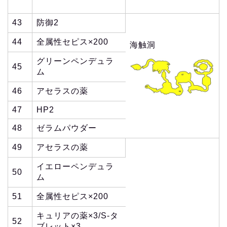
43
防御2
44
全属性セピス×200
海触洞
グリーンペンデュラ
45
ム
46
アセラスの薬
47
HP2
48
ゼラムパウダー
49
アセラスの薬
イエローペンデュラ
50
ム
51
全属性セピス×200
キュリアの薬×3/S-タ
52
ブレット×3