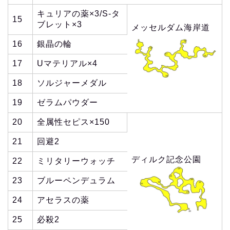
キュリアの薬×3/S-タ
15
ブレット×3
メッセルダム海岸道
16
銀晶の輪
17
Uマテリアル×4
18
ソルジャーメダル
19
ゼラムパウダー
20
全属性セピス×150
21
回避2
ディルク記念公園
22
ミリタリーウォッチ
23
ブルーペンデュラム
24
アセラスの薬
25
必殺2