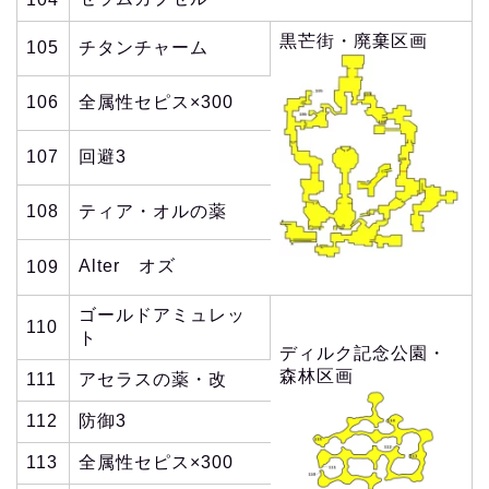
黒芒街・廃棄区画
105
チタンチャーム
106
全属性セピス×300
107
回避3
108
ティア・オルの薬
Alter オズ
109
ゴールドアミュレッ
110
ト
ディルク記念公園・
森林区画
111
アセラスの薬・改
112
防御3
113
全属性セピス×300