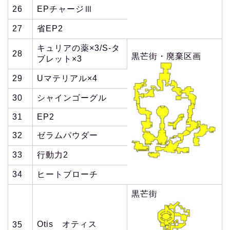
26
EPチャージⅢ
27
省EP2
キュリアの薬×3/S-タ
28
黒芒街・廃棄区画
ブレット×3
29
Uマテリアル×4
30
シャインゴーグル
31
EP2
32
ゼラムパウダー
33
行動力2
34
ヒートブローチ
黒芒街
Otis オティス
35