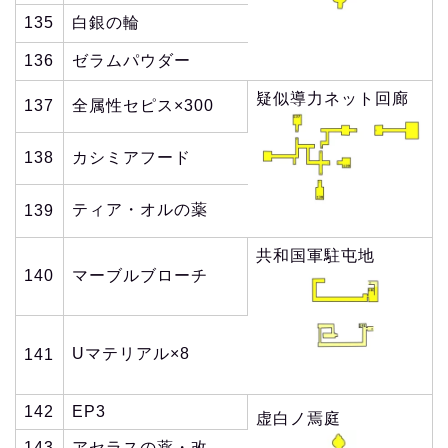
135
白銀の輪
136
ゼラムパウダー
疑似導力ネット回廊
137
全属性セピス×300
138
カシミアフード
ティア・オルの薬
139
共和国軍駐屯地
140
マーブルブローチ
Uマテリアル×8
141
142
EP3
虚白ノ焉庭
143
アセラスの薬・改