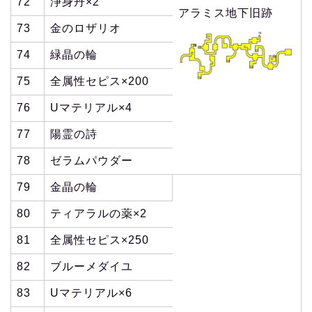
72
浄身丹×2
アラミス地下旧跡
73
金のロザリオ
74
緑晶の輪
75
全属性セピス×200
76
Uマテリアル×4
77
陽霊の詩
78
ゼラムパウダー
79
金晶の輪
80
ティアラルの薬×2
81
全属性セピス×250
82
ブルーメダイユ
83
Uマテリアル×6