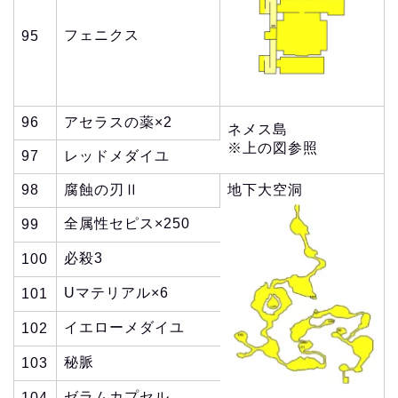
フェニクス
95
96
アセラスの薬×2
ネメス島
※上の図参照
97
レッドメダイユ
98
腐蝕の刃Ⅱ
地下大空洞
全属性セピス×250
99
必殺3
100
Uマテリアル×6
101
イエローメダイユ
102
秘脈
103
ゼラムカプセル
104