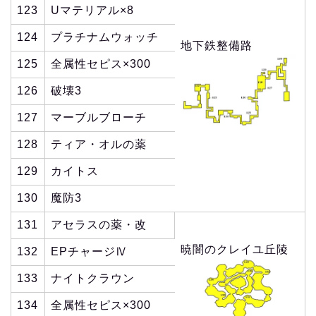
123
Uマテリアル×8
124
プラチナムウォッチ
地下鉄整備路
125
全属性セピス×300
126
破壊3
127
マーブルブローチ
128
ティア・オルの薬
129
カイトス
130
魔防3
131
アセラスの薬・改
暁闇のクレイユ丘陵
132
EPチャージⅣ
133
ナイトクラウン
134
全属性セピス×300