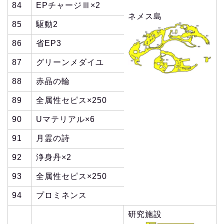
84
EPチャージⅢ×2
ネメス島
85
駆動2
86
省EP3
87
グリーンメダイユ
88
赤晶の輪
89
全属性セピス×250
90
Uマテリアル×6
91
月霊の詩
92
浄身丹×2
93
全属性セピス×250
94
プロミネンス
研究施設