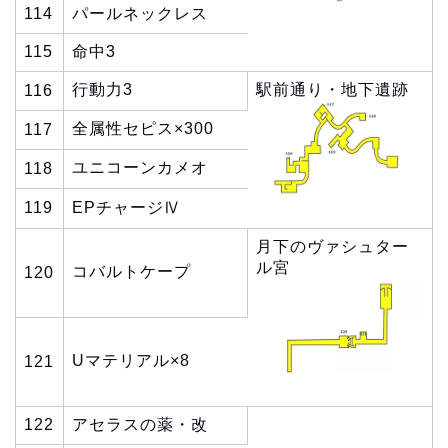
114
パールネックレス
115
命中3
行動力3
駅前通り・地下遺跡
116
全属性セピス×300
117
ユニコーンカメオ
118
119
EPチャージⅣ
月下のヴァシュター
ル宮
コバルトケープ
120
Uマテリアル×8
121
122
アセラスの薬・改