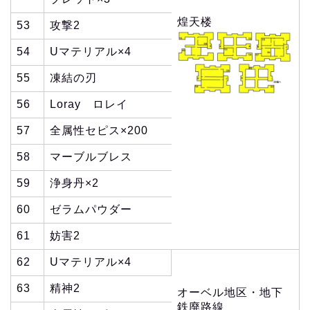
煌天楼
53
攻撃2
54
Uマテリアル×4
55
凍結の刃
56
Loray ロレイ
57
全属性セピス×200
58
マーブルブレス
59
浄身丹×2
60
ゼラムパウダー
61
妨害2
62
Uマテリアル×4
63
精神2
オーベル地区・地下
鉄廃路線