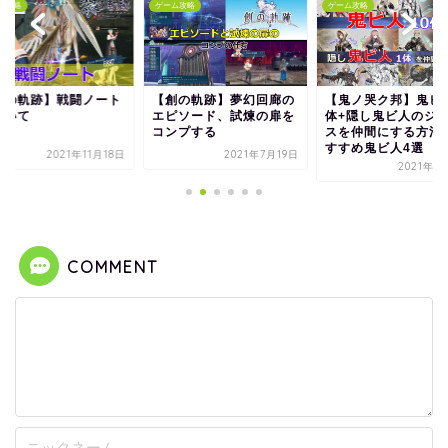
ム攻略
ゲーム攻略
ゲーム攻略
黎の軌跡】戦闘ノート
【創の軌跡】夢幻回廊の
【鬼ノ哭ク邦】鬼ビ人
ついて
エピソード、試煉の扉を
体+隠し鬼ビ人のジ
コンプする
スを仲間にする方法
すすめ鬼ビ人4選
2021年11月18日
2021年7月19日
2021年6
COMMENT