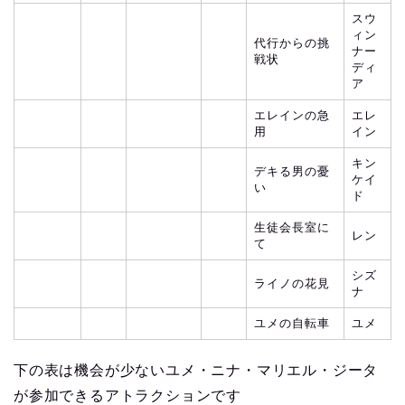
スウ
ィン
代行からの挑
ナー
戦状
ディ
ア
エレインの急
エレ
用
イン
キン
デキる男の憂
ケイ
い
ド
生徒会長室に
レン
て
シズ
ライノの花見
ナ
ユメの自転車
ユメ
下の表は機会が少ないユメ・ニナ・マリエル・ジータ
が参加できるアトラクションです