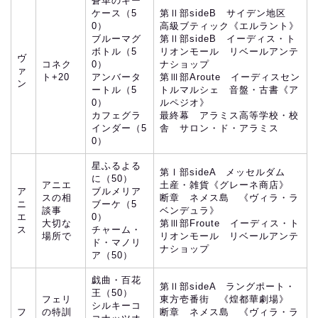
蒼革のキー
ケース（5
第Ⅱ部sideB サイデン地区
0）
高級ブティック《エルラント》
ブルーマグ
第Ⅱ部sideB イーディス・ト
ボトル（5
リオンモール リベールアンテ
ヴ
コネク
0）
ナショップ
ァ
ト+20
アンバータ
第Ⅲ部Aroute イーディスセン
ン
ートル（5
トルマルシェ 音盤・古書《ア
0）
ルペジオ》
カフェグラ
最終幕 アラミス高等学校・校
インダー（5
舎 サロン・ド・アラミス
0）
星ふるよる
第Ⅰ部sideA メッセルダム
に（50）
アニエ
土産・雑貨《グレーネ商店》
ア
ブルメリア
スの相
断章 ネメス島 《ヴィラ・ラ
ニ
ブーケ（5
談事
ベンデュラ》
エ
0）
大切な
第Ⅲ部Froute イーディス・ト
ス
チャーム・
場所で
リオンモール リベールアンテ
ド・マノリ
ナショップ
ア（50）
戯曲・百花
第Ⅱ部sideA ラングポート・
王（50）
フェリ
東方壱番街 《煌都華劇場》
シルキーコ
フ
の特訓
断章 ネメス島 《ヴィラ・ラ