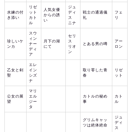
リゼ
ジュ
人気女優
水練の付
ット
ディ
戦士の通過儀
フェ
からの誘
き添い
カト
ス
礼
リ
い
ル
ニナ
スウ
セリ
ィン
珍しいケ
月下の湖
ス
アー
ナー
とある男の噂
ンカ
にて
リオ
ロン
ディ
ン
ア
エレ
乙女と剣
イン
取り零した青
リゼ
聖
シズ
春
ット
ナ
マリ
公女の展
エル
カトルの秘め
カト
望
ジー
事
ル
タ
ジュ
グリムキャッ
ディ
ツは絶体絶命
ス