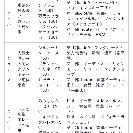
第Ⅰ部sideA メッセルダム
水練の
ンプシェー
《リヴィンスキー工房》
付き添
ド（50）
カ
第Ⅲ部Aroute 首都イーディ
い
万天のソラ
ト
ス・タイレル地区 ブックスト
カトル
リス（50）
ル
ア《スチュアート》
の秘め
エクセルレ
第Ⅲ部Froute イーディス・ト
事
ザーチョー
リオンモール R&M
カー（50）
シルバーミ
第Ⅱ部sideA ラングポート・
人気女
ントケース
東方弐番街 新聞・煙草《泰平
ジ
優から
（50）
堂》
ュ
の誘い
グラン＝シ
第Ⅲ部 イーディス・トリオン
デ
グリム
ャリネ・SP
モール リベールアンテナショ
ィ
キャッ
（50）
ップ
ス
ツ絶体
ミゼラブ
第Ⅲ部Droute 首都イーディス
絶命
ル・レイン
旧市街 食品・雑貨《ニューベ
（50）
リー商店》
みっしぃタ
序章 イーディスセントルマル
ッセル（5
シェ 貴金属・骨董《バーバ
乙女と
エ
0）
ラ》
剣聖
レ
エキゾチッ
断章 ネメス島 《ヴィラ・ラ
エレイ
イ
クパレオ（5
ベンデュラ》
ンの急
ン
0）
第Ⅲ部Broute 首都イーディ
用
翠星のピア
ス・駅前通り ブティック《ジ