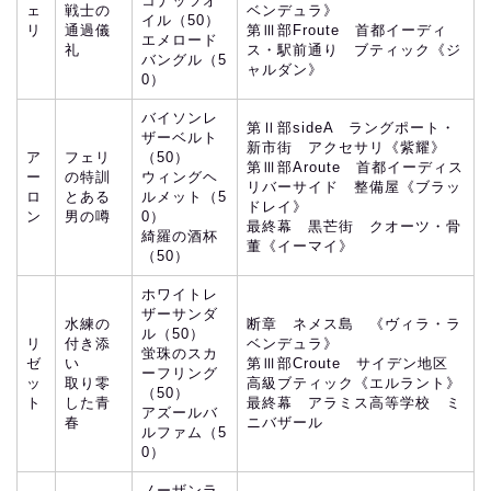
コナッツオ
ェ
戦士の
ベンデュラ》
イル（50）
リ
通過儀
第Ⅲ部Froute 首都イーディ
エメロード
礼
ス・駅前通り ブティック《ジ
バングル（5
ャルダン》
0）
バイソンレ
第Ⅱ部sideA ラングポート・
ザーベルト
新市街 アクセサリ《紫耀》
ア
フェリ
（50）
第Ⅲ部Aroute 首都イーディス
ー
の特訓
ウィングヘ
リバーサイド 整備屋《ブラッ
ロ
とある
ルメット（5
ドレイ》
ン
男の噂
0）
最終幕 黒芒街 クオーツ・骨
綺羅の酒杯
董《イーマイ》
（50）
ホワイトレ
ザーサンダ
水練の
断章 ネメス島 《ヴィラ・ラ
ル（50）
リ
付き添
ベンデュラ》
蛍珠のスカ
ゼ
い
第Ⅲ部Croute サイデン地区
ーフリング
ッ
取り零
高級ブティック《エルラント》
（50）
ト
した青
最終幕 アラミス高等学校 ミ
アズールバ
春
ニバザール
ルファム（5
0）
ノーザンラ