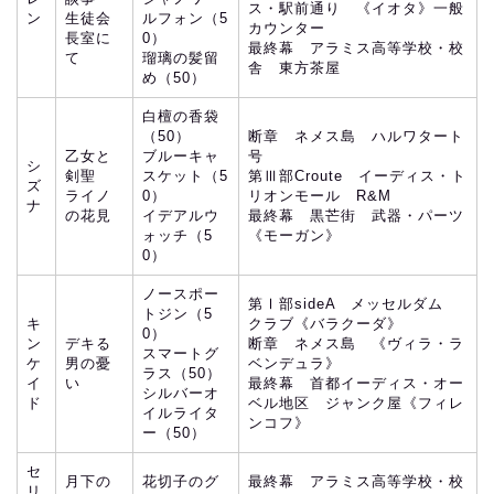
ス・駅前通り 《イオタ》一般
ン
生徒会
ルフォン（5
カウンター
長室に
0）
最終幕 アラミス高等学校・校
て
瑠璃の髪留
舎 東方茶屋
め（50）
白檀の香袋
（50）
断章 ネメス島 ハルワタート
乙女と
ブルーキャ
号
シ
剣聖
スケット（5
第Ⅲ部Croute イーディス・ト
ズ
ライノ
0）
リオンモール R&M
ナ
の花見
イデアルウ
最終幕 黒芒街 武器・パーツ
ォッチ（5
《モーガン》
0）
ノースポー
第Ⅰ部sideA メッセルダム
トジン（5
キ
クラブ《バラクーダ》
0）
ン
デキる
断章 ネメス島 《ヴィラ・ラ
スマートグ
ケ
男の憂
ベンデュラ》
ラス（50）
イ
い
最終幕 首都イーディス・オー
シルバーオ
ド
ベル地区 ジャンク屋《フィレ
イルライタ
ンコフ》
ー（50）
セ
月下の
花切子のグ
最終幕 アラミス高等学校・校
リ