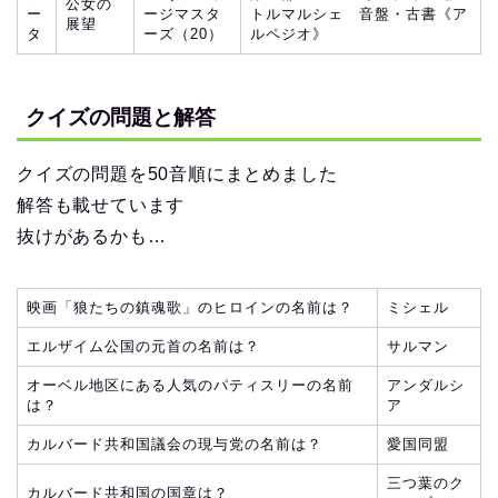
公女の
ー
ージマスタ
トルマルシェ 音盤・古書《ア
展望
タ
ーズ（20）
ルペジオ》
クイズの問題と解答
クイズの問題を50音順にまとめました
解答も載せています
抜けがあるかも…
映画「狼たちの鎮魂歌」のヒロインの名前は？
ミシェル
エルザイム公国の元首の名前は？
サルマン
オーベル地区にある人気のパティスリーの名前
アンダルシ
は？
ア
カルバード共和国議会の現与党の名前は？
愛国同盟
三つ葉のク
カルバード共和国の国章は？