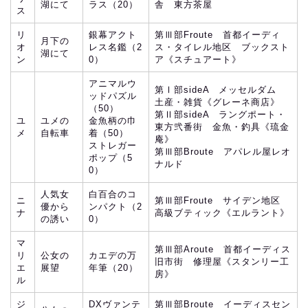
湖にて
ラス（20）
舎 東方茶屋
ス
リ
銀幕アクト
第Ⅲ部Froute 首都イーディ
月下の
オ
レス名鑑（2
ス・タイレル地区 ブックスト
湖にて
ン
0）
ア《スチュアート》
アニマルウ
第Ⅰ部sideA メッセルダム
ッドパズル
土産・雑貨《グレーネ商店》
（50）
第Ⅱ部sideA ラングポート・
ユ
ユメの
金魚柄の巾
東方弐番街 金魚・釣具《琉金
メ
自転車
着（50）
庵》
ストレガー
第Ⅲ部Broute アパレル屋レオ
ポップ（5
ナルド
0）
人気女
白百合のコ
ニ
第Ⅲ部Froute サイデン地区
優から
ンパクト（2
ナ
高級ブティック《エルラント》
の誘い
0）
マ
第Ⅲ部Aroute 首都イーディス
リ
公女の
カエデの万
旧市街 修理屋《スタンリー工
エ
展望
年筆（20）
房》
ル
ジ
DXヴァンテ
第Ⅲ部Broute イーディスセン