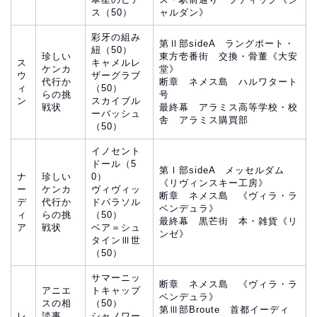
ス（50）
ャルダン》
彩牙の組み
第Ⅱ部sideA ラングポート・
紐（50）
珍しい
東方壱番街 交換・骨董《大安
ス
キャメルレ
ケンカ
堂》
ウ
ザーグラブ
代行か
断章 ネメス島 ハルワタート
ィ
（50）
らの挑
号
ン
スカイブル
戦状
最終幕 アラミス高等学校・校
ーバッシュ
舎 アラミス購買部
（50）
イノセント
ドール（5
第Ⅰ部sideA メッセルダム
ナ
珍しい
0）
《リヴィンスキー工房》
ー
ケンカ
ヴィヴィッ
断章 ネメス島 《ヴィラ・ラ
デ
代行か
ドパラソル
ベンデュラ》
ィ
らの挑
（50）
最終幕 黒芒街 本・雑貨《リ
ア
戦状
ベア＝シュ
ンゼ》
タインⅢ世
（50）
サマーニッ
断章 ネメス島 《ヴィラ・ラ
アニエ
トキャップ
ベンデュラ》
スの相
（50）
第Ⅲ部Broute 首都イーディ
レ
談事
シャノワー