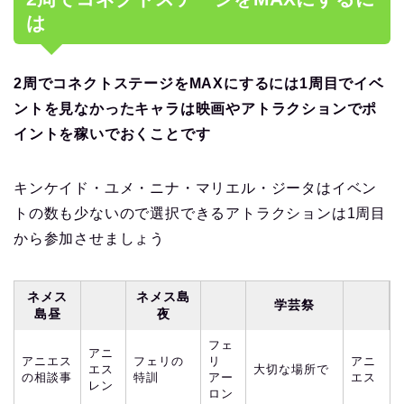
は
2周でコネクトステージをMAXにするには1周目でイベ
ントを見なかったキャラは映画やアトラクションでポ
イントを稼いでおくことです
キンケイド・ユメ・ニナ・マリエル・ジータはイベン
トの数も少ないので選択できるアトラクションは1周目
から参加させましょう
ネメス
ネメス島
学芸祭
島昼
夜
フェ
アニ
アニエス
フェリの
リ
アニ
エス
大切な場所で
の相談事
特訓
アー
エス
レン
ロン