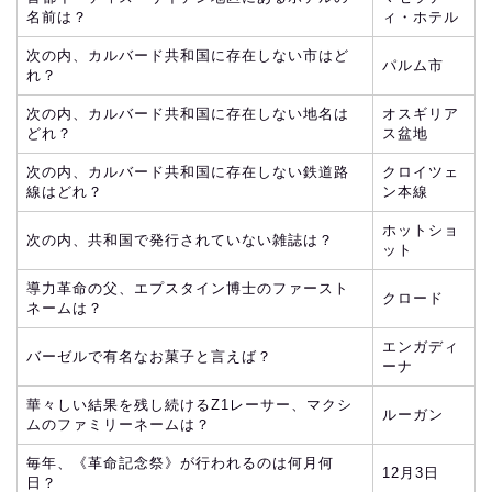
名前は？
ィ・ホテル
次の内、カルバード共和国に存在しない市はど
パルム市
れ？
次の内、カルバード共和国に存在しない地名は
オスギリア
どれ？
ス盆地
次の内、カルバード共和国に存在しない鉄道路
クロイツェ
線はどれ？
ン本線
ホットショ
次の内、共和国で発行されていない雑誌は？
ット
導力革命の父、エプスタイン博士のファースト
クロード
ネームは？
エンガディ
バーゼルで有名なお菓子と言えば？
ーナ
華々しい結果を残し続けるZ1レーサー、マクシ
ルーガン
ムのファミリーネームは？
毎年、《革命記念祭》が行われるのは何月何
12月3日
日？