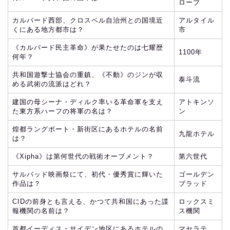
ローブ
カルバード西部、クロスベル自治州との国境近
アルタイル
くにある地方都市は？
市
《カルバード民主革命》が果たせたのは七耀歴
1100年
何年？
共和国遊撃士協会の重鎮、《不動》のジンが収
泰斗流
める武術の流派はどれ？
建国の母シーナ・ディルク率いる革命軍を支え
アトキンソ
た東方系ハーフの将軍の名は？
ン
煌都ラングポート・新街区にあるホテルの名前
九龍ホテル
は？
《Xipha》は第何世代の戦術オーブメント？
第六世代
サルバッド映画祭にて、初代・優秀賞に輝いた
ゴールデン
作品は？
ブラッド
CIDの前身とも言える、かつて共和国にあった諜
ロックスミ
報機関の名前は？
ス機関
首都イーディス・サイデン地区にあるホテルの
マセラテ