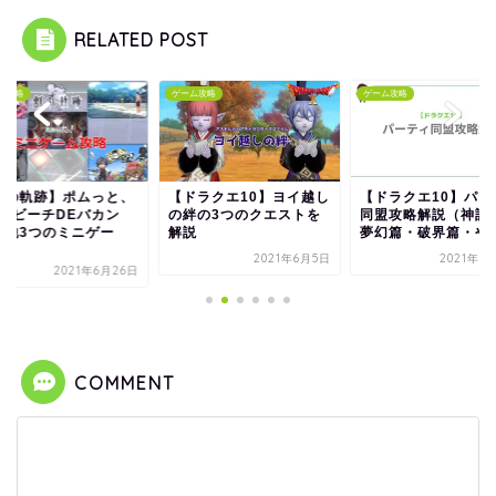
RELATED POST
ム攻略
ゲーム攻略
ゲーム攻略
創の軌跡】ポムっと、
【ドラクエ10】ヨイ越し
【ドラクエ10】パー
M、ビーチDEバカン
の絆の3つのクエストを
同盟攻略解説（神話
、他3つのミニゲー
解説
夢幻篇・破界篇・やさ.
.
2021年6月5日
2021年5
2021年6月26日
COMMENT